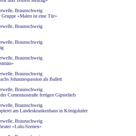
rk und Teufels Beitrag»
rwelle, Braunschweig
 Gruppe «Malen ist eine Tür»
rwelle, Braunschweig
rwelle, Braunschweig
ig
rwelle, Braunschweig
stmän»
rwelle, Braunschweig
chs Johannespassion als Ballett
rwelle, Braunschweig
der Comeniusstraße fertigen Gipsreliefs
rwelle, Braunschweig
pplerei am Landeskrankenhaus in Königslutter
rwelle, Braunschweig
heater «Lulu-Szenen»