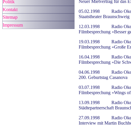
Neuer Mietvertrag für das E
Politik
Kontakt
05.02.1998
Radio Oke
Staatstheater Braunschweig 
Sitemap
Impressum
12.03.1998
Radio Oke
Filmbesprechung «Besser ge
19.03.1998
Radio Oke
Filmbesprechung «Große E
16.04.1998
Radio Oke
Filmbesprechung «Die Schw
04.06.1998
Radio Oke
200. Geburtstag Casanova
03.07.1998
Radio Oke
Filmbesprechung «Wings of
13.09.1998
Radio Oke
Städtepartnerschaft Brauns
27.09.1998
Radio Oke
Interview mit Martin Buchh