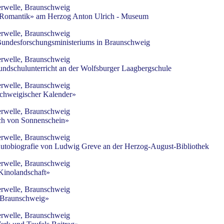
rwelle, Braunschweig
r Romantik» am Herzog Anton Ulrich - Museum
rwelle, Braunschweig
Bundesforschungsministeriums in Braunschweig
rwelle, Braunschweig
undschulunterricht an der Wolfsburger Laagbergschule
rwelle, Braunschweig
chweigischer Kalender»
rwelle, Braunschweig
ch von Sonnenschein»
rwelle, Braunschweig
Autobiografie von Ludwig Greve an der Herzog-August-Bibliothek
rwelle, Braunschweig
inolandschaft»
rwelle, Braunschweig
 Braunschweig»
rwelle, Braunschweig