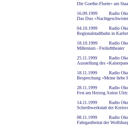
Die Goethe-Floete» am Staa
16.09.1999
Radio Oke
Das Duo «Nachtgeschwister
04.10.1999
Radio Oke
Regionalstadtbahn in Karlsr
18.10.1999
Radio Oke
Millenium - Freilufttheater
25.11.1999
Radio Oke
Ausstellung des «Kaiserpa
18.11.1999
Radio Oke
Besprechung «Meine liebe 
28.11.1999
Radio Oke
Fest am Herzog Anton Ulri
14.11.1999
Radio Oke
Schreibwerkstatt der Kreisv
08.11.1999
Radio Oke
Fahrgastbeirat der Wolfsbur