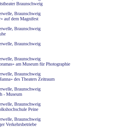
tstheater Braunschweig
rwelle, Braunschweig
» auf dem Magnifest
rwelle, Braunschweig
uhe
rwelle, Braunschweig
rwelle, Braunschweig
noramas» am Museum für Photographie
rwelle, Braunschweig
Hanna» des Theaters Zeitraum
rwelle, Braunschweig
ch - Museum
rwelle, Braunschweig
olkshochschule Peine
rwelle, Braunschweig
ger Verkehrsbetriebe