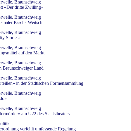
rwelle, Braunschweig
t «Der dritte Zwilling»
rwelle, Braunschweig
tsmaler Pascha Weitsch
rwelle, Braunschweig
ty Stories»
rwelle, Braunschweig
ungsmittel auf den Markt
rwelle, Braunschweig
im Braunschweiger Land
rwelle, Braunschweig
uteillen» in der Städtischen Formensammlung
rwelle, Braunschweig
rdo»
rwelle, Braunschweig
ermörder» am U22 des Staatstheaters
litik
erordnung verfehlt umfassende Regelung