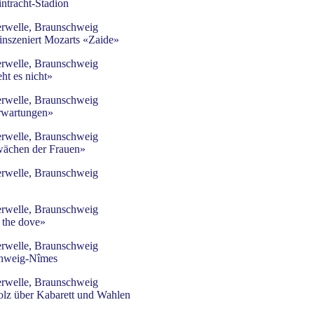
intracht-Stadion
rwelle, Braunschweig
inszeniert Mozarts «Zaide»
rwelle, Braunschweig
ht es nicht»
rwelle, Braunschweig
rwartungen»
rwelle, Braunschweig
ächen der Frauen»
rwelle, Braunschweig
rwelle, Braunschweig
 the dove»
rwelle, Braunschweig
chweig-Nîmes
rwelle, Braunschweig
olz über Kabarett und Wahlen