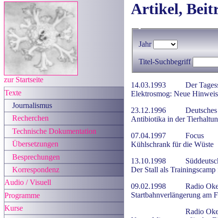
Artikel, Bei
Jahr
Titel-Suchbegriff
zur Startseite
14.03.1993
Der Tagess
Texte
Elektrosmog: Neue Hinweis
Journalismus
23.12.1996
Deutsches 
Recherchen
Antibiotika in der Tierhaltu
Technische Dokumentation
07.04.1997
Focus
Übersetzungen
Kühlschrank für die Wüste
Besprechungen
13.10.1998
Süddeutsc
Korrespondenz
Der Stall als Trainingscamp
Audio / Visuell
09.02.1998
Radio Oke
Startbahnverlängerung am 
Programme
Kurse
Radio Oke