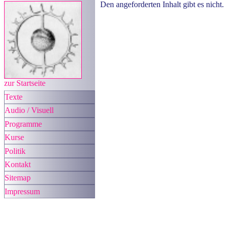
Den angeforderten Inhalt gibt es nicht.
zur Startseite
Texte
Audio / Visuell
Programme
Kurse
Politik
Kontakt
Sitemap
Impressum