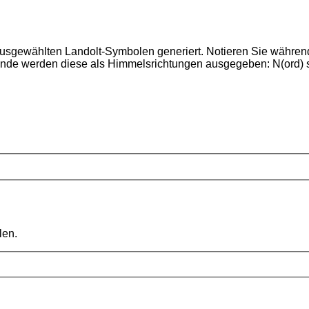
 ausgewählten Landolt-Symbolen generiert. Notieren Sie währen
m Ende werden diese als Himmelsrichtungen ausgegeben: N(ord) st
len.