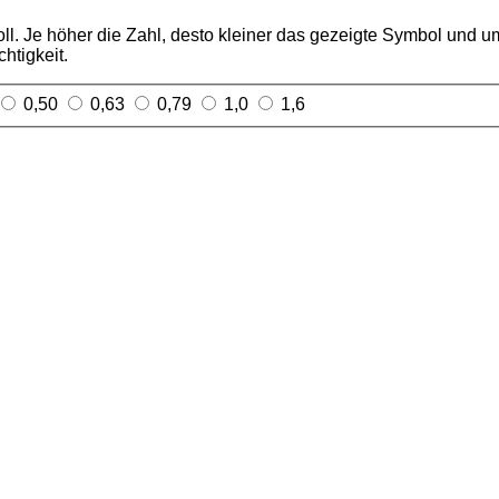
l. Je höher die Zahl, desto kleiner das gezeigte Symbol und um
htigkeit.
0,50
0,63
0,79
1,0
1,6