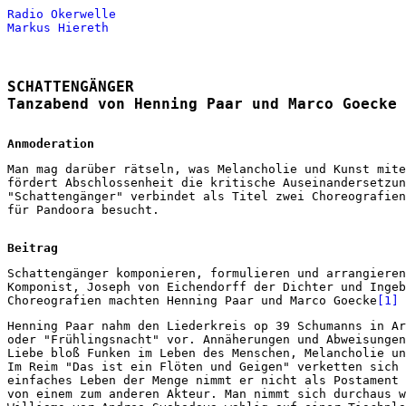
Radio Okerwelle
Markus Hiereth
SCHATTENGÄNGER
Tanzabend von Henning Paar und Marco Goecke
Anmoderation
Man mag darüber rätseln, was Melancholie und Kunst mite
fördert Abschlossenheit die kritische Auseinandersetzun
"Schattengänger" verbindet als Titel zwei Choreografien
für Pandoora besucht.
Beitrag
Schattengänger komponieren, formulieren und arrangieren
Komponist, Joseph von Eichendorff der Dichter und Ingeb
Choreografien machten Henning Paar und Marco Goecke
[1]
Henning Paar nahm den Liederkreis op 39 Schumanns in Ar
oder "Frühlingsnacht" vor. Annäherungen und Abweisungen
Liebe bloß Funken im Leben des Menschen, Melancholie un
Im Reim "Das ist ein Flöten und Geigen" verketten sich 
einfaches Leben der Menge nimmt er nicht als Postament 
von einem zum anderen Akteur. Man nimmt sich durchaus w