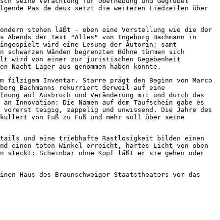
sch seine Verachtung für Überhebung und Gegrübel
lgende Pas de deux setzt die weiteren Liedzeilen über
ondern stehen läßt - eben eine Vorstellung wie die der
s Abends der Text "Alles" von Ingeborg Bachmann in
ingespielt wird eine Lesung der Autorin; samt
n schwarzen Wänden begrenzten Bühne türmen sich
hlt wird von einer zur juristischen Gegebenheit
en Nacht-Lager aus genommen haben könnte.
m filzigem Inventar. Starre prägt den Beginn von Marco
borg Bachmanns rekurriert derweil auf eine
ffnung auf Ausbruch und Veränderung mit und durch das
b an Innovation: Die Namen auf dem Taufschein gabe es
 vorerst teigig, zappelig und unwissend. Die Jahre des
kullert von Fuß zu Fuß und mehr soll über seine
etails und eine triebhafte Rastlosigkeit bilden einen
nd einen toten Winkel erreicht, hartes Licht von oben
en steckt: Scheinbar ohne Kopf läßt er sie gehen oder
inen Haus des Braunschweiger Staatstheaters vor das