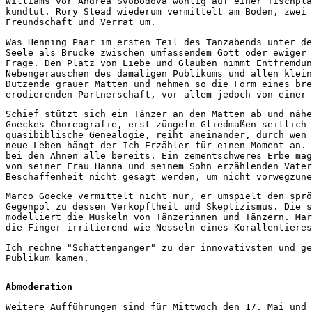
Williams vor Andrea Svobodova wohlig auf einer Tischpla
kundtut. Rory Stead wiederum vermittelt am Boden, zwei 
Freundschaft und Verrat um.
Was Henning Paar im ersten Teil des Tanzabends unter de
Seele als Brücke zwischen umfassendem Gott oder ewiger 
Frage. Den Platz von Liebe und Glauben nimmt Entfremdun
Nebengeräuschen des damaligen Publikums und allen klein
Dutzende grauer Matten und nehmen so die Form eines bre
erodierenden Partnerschaft, vor allem jedoch von einer 
Schief stützt sich ein Tänzer an den Matten ab und nähe
Goeckes Choreografie, erst züngeln Gliedmaßen seitlich 
quasibiblische Genealogie, reiht aneinander, durch wen 
neue Leben hängt der Ich-Erzähler für einen Moment an. 
bei den Ahnen alle bereits. Ein zementschweres Erbe mag
von seiner Frau Hanna und seinem Sohn erzählenden Vater
Beschaffenheit nicht gesagt werden, um nicht vorwegzune
Marco Goecke vermittelt nicht nur, er umspielt den sprö
Gegenpol zu dessen Verkopftheit und Skeptizismus. Die s
modelliert die Muskeln von Tänzerinnen und Tänzern. Mar
die Finger irritierend wie Nesseln eines Korallentieres
Ich rechne "Schattengänger" zu der innovativsten und ge
Publikum kamen.
Abmoderation
Weitere Aufführungen sind für Mittwoch den 17. Mai und 