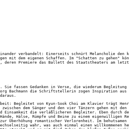
inander verbandelt: Einerseits schnürt Melancholie den k
gen mit dem eigenen Schaffen. Im "Schatten zu gehen" kö
, deren Premiere das Ballett des Staatstheaters am letzt
. Sie fassen Gedanken in Verse, die wiederum Begleitung 
org Bachmann die Schriftstellerin zogen Inspiration aus
daraus.
beit: Begleitet von Kyun-Sook Choi am Klavier trägt Henr
 zwischen dem Sänger und den vier Tänzern gehen mit den 
d Einsamkeit die verläßlicheren Begleiter. Eben durch de
Hände, Hälse, Rümpfe und Beine zu einem eigenwilligen Re
zur Überhöhung romantischer Verlorenheit. Im behutsamen 
echselseitig wahr, was auch einmal einen willkommenen he