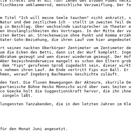
tte streckt und er mit fünf Zehen des bloßen Fußes necki
Tischbeine umklammernd, menschliche Verzweiflung. Der fo
m Titel "Ich will meine Seele tauchen" nicht ankratzt, s
Natur und dem zeitlichem Ich - stellt im zweiten Teil de
g in Beschlag. Über wechselnde Lautsprecher im Theater e
en Unzulänglichkeiten des Vortrages. In der Mitte der vo
iten Bettes an. Streckenweise ohne Punkt und Komma erzä
Vater-Sohn-Beziehung, die ihren Lauf vom hier angedeutet
rt seinen nackten Oberkörper Zentimeter um Zentimeter de
um die Ecken des Betts, dann ist der Wurf komplett. Inge
Abraham gezeugt und wen dieser wiederum gezeugt. Der Ho
Aber bezeichnenderweise mangelt es schon den Eltern gro
 dem "Fips" gerufenen Sproß zugedacht sein, dieser wirkt
s nehmen ihren Lauf. Am Ende vertritt Fips ein Ball. Er 
hmen, worauf Ingeborg Bachmanns Geschichte zuläuft.
den Text. Die fluxen Bewegungen der Akteure, skurrile D
partanische Bühne Heiko Mönnichs wird über zwei Seiten u
co Goecke holt die Suggestionskraft hervor, die ihn ihn
 züngeln läßt.
lungensten Tanzabenden, die in den letzten Jahren im Kle
für den Monat Juni angesetzt.