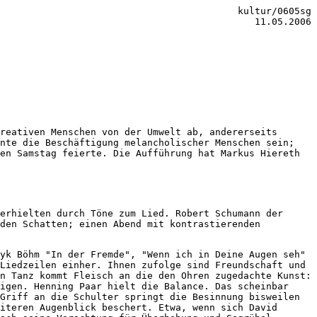
kultur/0605sg
11.05.2006
reativen Menschen von der Umwelt ab, andererseits
nnte die Beschäftigung melancholischer Menschen sein;
en Samstag feierte. Die Aufführung hat Markus Hiereth
erhielten durch Töne zum Lied. Robert Schumann der
 den Schatten; einen Abend mit kontrastierenden
yk Böhm "In der Fremde", "Wenn ich in Deine Augen seh"
Liedzeilen einher. Ihnen zufolge sind Freundschaft und
n Tanz kommt Fleisch an die den Ohren zugedachte Kunst:
igen. Henning Paar hielt die Balance. Das scheinbar
Griff an die Schulter springt die Besinnung bisweilen
iteren Augenblick beschert. Etwa, wenn sich David