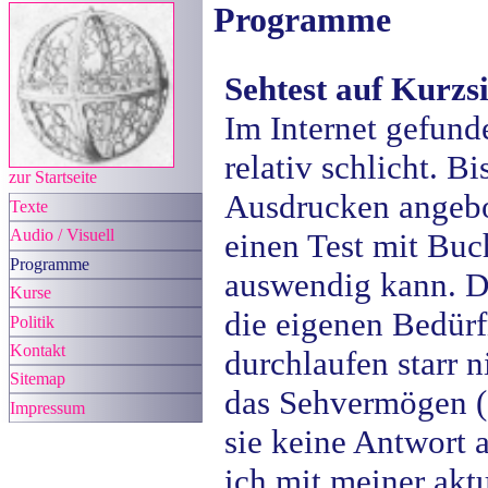
Programme
Sehtest auf Kurzs
Im Internet gefund
relativ schlicht. B
zur Startseite
Ausdrucken angebot
Texte
Audio / Visuell
einen Test mit Buc
Programme
auswendig kann. Di
Kurse
die eigenen Bedürf
Politik
Kontakt
durchlaufen starr 
Sitemap
das Sehvermögen (
Impressum
sie keine Antwort 
ich mit meiner aktu